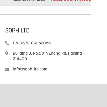
SOPH LTD

86-0573-89262865

Building 3, No.6 Xin Zhong Rd, Haining
314400

info@soph-ltd.com