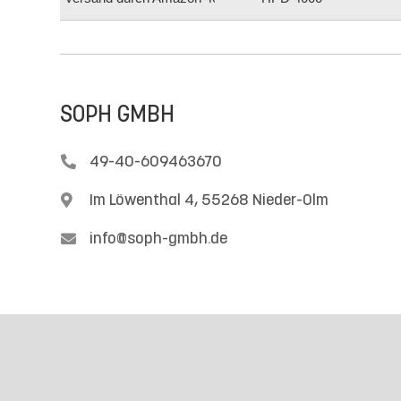
SOPH GMBH

49-40-609463670

Im Löwenthal 4, 55268 Nieder-Olm

info@soph-gmbh.de