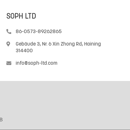
SOPH LTD

86-0573-89262865

Gebäude 3, Nr. 6 Xin Zhong Rd, Haining
314400

info@soph-ltd.com
B