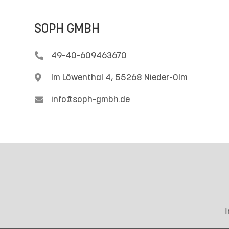
SOPH GMBH

49-40-609463670

Im Löwenthal 4, 55268 Nieder-Olm

info@soph-gmbh.de