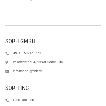
SOPH GMBH
49-40-609463670

Im Löwenthal 4, 55268 Nieder-Olm

info@soph-gmbh.de

SOPH INC
1-810-750-1120
