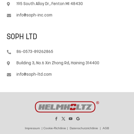
195 South Alloy Dr., Fenton MI 48430

info@soph-inc.com

SOPH LTD
86-0573-89262865

Building 3, No.6 Xin Zhong Rd, Haining 314400

info@soph-ltd.com

Impressum
|
Cookie-Richtlinie
|
Datenschutzrichtlinie
|
AGB