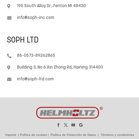
195 South Alloy Dr., Fenton MI 48430

info@soph-inc.com

SOPH LTD
86-0573-89262865

Building 3, No.6 Xin Zhong Rd, Haining 314400

info@soph-ltd.com

Imprimir
|
Política de cookies
|
Política de Protección de Datos
|
Términos y condiciones