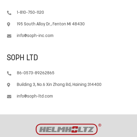
1-810-750-1120

195 South Alloy Dr., Fenton MI 48430

info@soph-inc.com

SOPH LTD
86-0573-89262865

Building 3, No.6 Xin Zhong Rd, Haining 314400

info@soph-ltd.com
