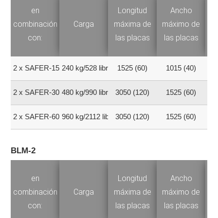
en
Longitud
Ancho
Ca
combinación
Carga
máxima de
máximo de
con:
las placas
las placas
2 x SAFER-150
240 kg/528 libras
1525 (60)
1015 (40)
100
2 x SAFER-300
480 kg/990 libras
3050 (120)
1525 (60)
200
2 x SAFER-600
960 kg/2112 libras
3050 (120)
1525 (60)
400
BLM-2
en
Longitud
Ancho
Ca
combinación
Carga
máxima de
máximo de
con:
las placas
las placas