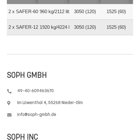
2 x SAFER-600
960 kg/2112 libras
3050 (120)
1525 (60)
400
2 x SAFER-1200
1920 kg/4224 libras
3050 (120)
1525 (60)
750
SOPH GMBH
49-40-609463670

Im Löwenthal 4, 55268 Nieder-Olm

info@soph-gmbh.de

SOPH INC