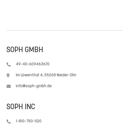
SOPH GMBH
49-40-609463670

Im Löwenthal 4, 55268 Nieder-Olm

info@soph-gmbh.de

SOPH INC
1-810-750-1120
