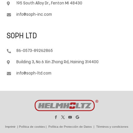
195 South Alloy Dr., Fenton MI 48430

info@soph-inc.com

SOPH LTD
86-0573-89262865

Building 3, No.6 Xin Zhong Rd, Haining 314400

info@soph-ltd.com

Imprimir
|
Política de cookies
|
Política de Protección de Datos
|
Términos y condiciones